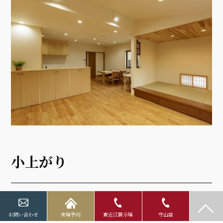
小上がり
こあがりは、少し天井の高いリビングとは対照的に天井を低く
お問い合わせ
来場予約
東近江展示場
守山店
抑え、杉板を貼っています。